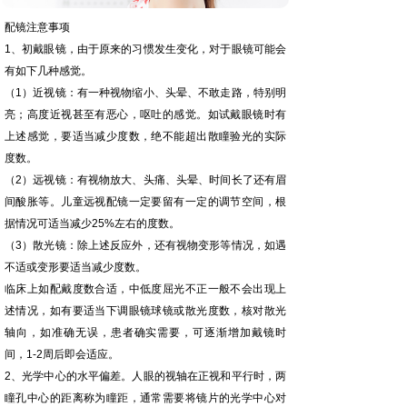
配镜注意事项
1、初戴眼镜，由于原来的习惯发生变化，对于眼镜可能会
有如下几种感觉。
（1）近视镜：有一种视物缩小、头晕、不敢走路，特别明
亮；高度近视甚至有恶心，呕吐的感觉。如试戴眼镜时有
上述感觉，要适当减少度数，绝不能超出散瞳验光的实际
度数。
（2）远视镜：有视物放大、头痛、头晕、时间长了还有眉
间酸胀等。儿童远视配镜一定要留有一定的调节空间，根
据情况可适当减少25%左右的度数。
（3）散光镜：除上述反应外，还有视物变形等情况，如遇
不适或变形要适当减少度数。
临床上如配戴度数合适，中低度屈光不正一般不会出现上
述情况，如有要适当下调眼镜球镜或散光度数，核对散光
轴向，如准确无误，患者确实需要，可逐渐增加戴镜时
间，1-2周后即会适应。
2、光学中心的水平偏差。人眼的视轴在正视和平行时，两
瞳孔中心的距离称为瞳距，通常需要将镜片的光学中心对