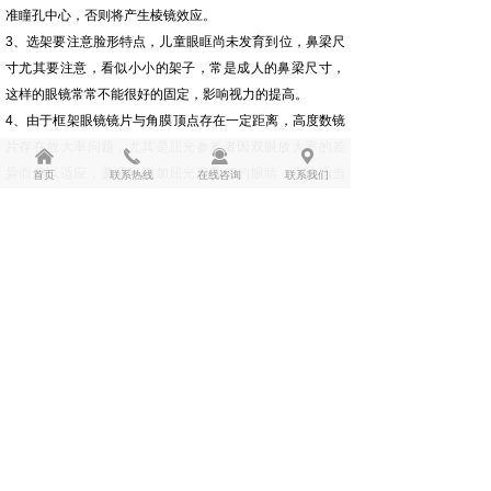
准瞳孔中心，否则将产生棱镜效应。
3、选架要注意脸形特点，儿童眼眶尚未发育到位，鼻梁尺
寸尤其要注意，看似小小的架子，常是成人的鼻梁尺寸，
这样的眼镜常常不能很好的固定，影响视力的提高。
4、由于框架眼镜镜片与角膜顶点存在一定距离，高度数镜
片存在放大率问题，尤其是屈光参差者因双眼放大率的差
낀
끅
끤
끇
异而难以适应，要适当增加屈光度数低的眼睛，尽量适当
首页
联系热线
在线咨询
联系我们
减少屈光度数高的眼睛。
5、眼镜宜经常擦拭保持清洁，切勿将镜片凸面放置在桌面
上以免擦毛影响戴镜的清晰度。
6、树脂镜片事实上要用专用试镜布。镜片上沾有灰尘和沙
子时，应先用水冲洗后再擦，否则镜片很容易被磨花。
7、配戴眼镜要双手摘戴，不要从头上套下，否则镜腿容易
变形，形成角度，镜架变松，光学中心在瞳孔中心以外，
影响视觉效果。
总之，屈光度、瞳距、水平轴、散光轴每一项准确与否，
与戴镜后是否舒适、清楚、持久有着直接的关系。