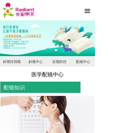
首页
끀
医院简介
诊疗项目
专家团队
新闻动态
斜视性弱视
斜视中心
近视防控
配镜中心
就医服务
医学配镜中心
光彩公益
配镜知识
护眼知识
联系我们
先进设备